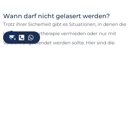
Wann darf nicht gelasert werden?
Trotz ihrer Sicherheit gibt es Situationen, in denen die
Low-Level-Lasertherapie vermieden oder nur mit
Vorsicht angewendet werden sollte. Hier sind die
wichtigsten
Kontraindikationen
:
Schwangerschaft
: Direkte Bestrahlung des Bauches
oder des unteren Rückens während der
Schwangerschaft wird vermieden, da die
Auswirkungen auf das ungeborene Kind nicht
ausreichend erforscht sind.
Krebs
: LLLT ist bei bekannten oder vermuteten
bösartigen Tumoren kontraindiziert, da sie das
Tumorwachstum theoretisch fördern könnte.